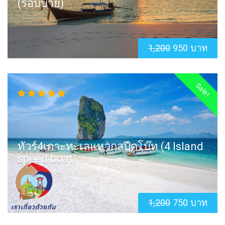
(รอบบ่าย)
1,200
950 บาท
Sale!
ทัวร์4เกาะทะเลแหวกสปีดโบ๊ท (4 Island
speed boat)
1,200
750 บาท