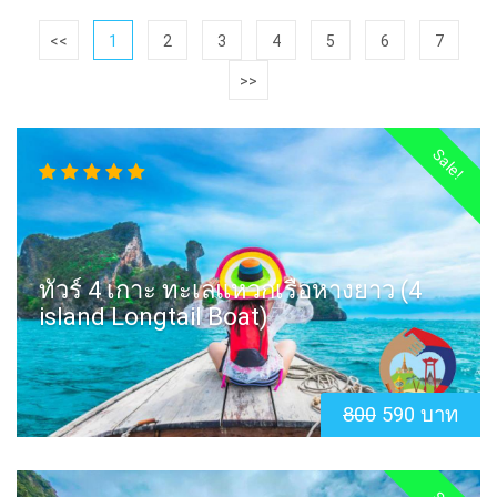
<<
1
2
3
4
5
6
7
>>
Sale!
ทัวร์ 4 เกาะ ทะเลแหวกเรือหางยาว (4
island Longtail Boat)
800
590 บาท