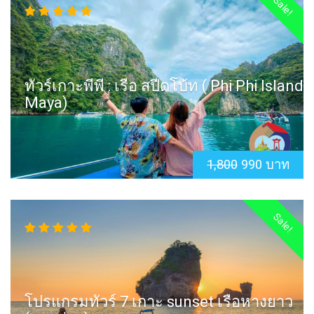
Sale!
ทัวร์เกาะพีพี : เรือ สปีดโบ้ท ( Phi Phi Island
Maya)
1,800
990 บาท
Sale!
โปรแกรมทัวร์ 7 เกาะ sunset เรือหางยาว