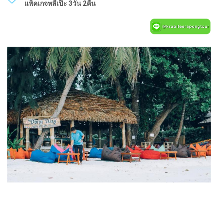
แพ็คเกจหลีเป๊ะ 3วัน 2คืน