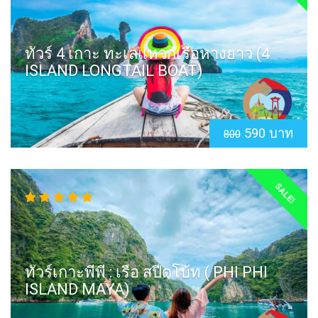
ทัวร์ 4 เกาะ ทะเลแหวกเรือหางยาว (4
ISLAND LONGTAIL BOAT)
590 บาท
800
SALE!
ทัวร์เกาะพีพี : เรือ สปีดโบ้ท ( PHI PHI
ISLAND MAYA)