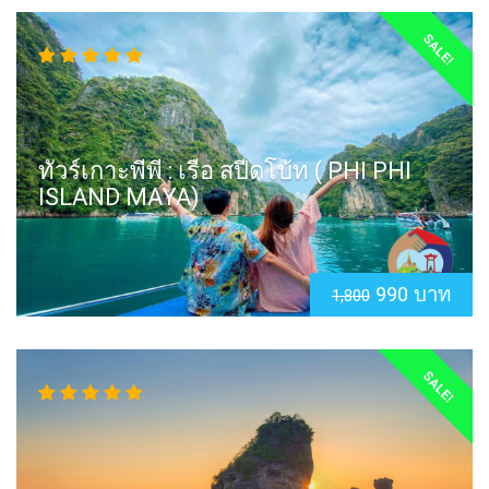
SALE!
ทัวร์เกาะพีพี : เรือ สปีดโบ้ท ( PHI PHI
ISLAND MAYA)
990 บาท
1,800
SALE!