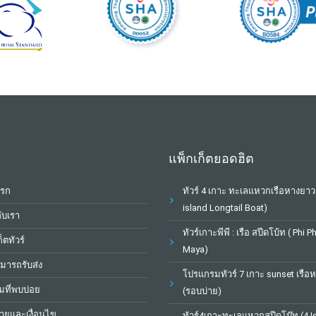
แพ็กเก็ตยอดฮิต
แรก
ทัวร์ 4 เกาะ ทะเลแหวกเรือหางยาว
island Longtail Boat)
กับเรา
ทัวร์เกาะพีพี : เรือ สปีดโบ้ท ( Phi P
็ตทัวร์
Maya)
หมารถรับส่ง
โปรแกรมทัวร์ 7 เกาะ sunset เรือ
ที่พบบ่อย
(รอบบ่าย)
ยและเงื่อนไข
ทัวร์4เกาะทะเลแหวกสปีดโบ๊ท (4 I