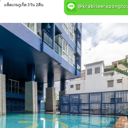
แพ็คเกจภูเก็ต 3วัน 2คืน