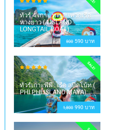
ทัวร์ 4 เกาะ ทะเลแหวกเรือ
หางยาว (4 ISLAND
LONGTAIL BOAT)
590 บาท
800
SALE!
ทัวร์เกาะพีพี : เรือ สปีดโบ้ท (
PHI PHI ISLAND MAYA)
990 บาท
1,800