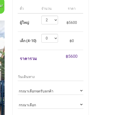
ตั๋ว
จำนวน
ราคา
ผู้ใหญ่
฿5600
เด็ก (4-10)
฿0
ราคารวม