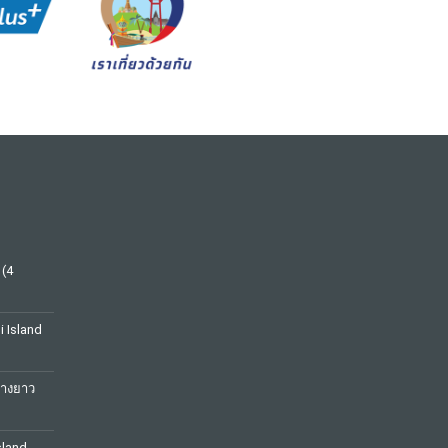
 (4
hi Island
หางยาว
sland