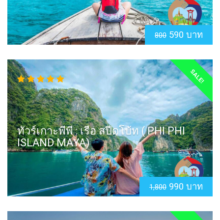
590 บาท
800
SALE!
ทัวร์เกาะพีพี : เรือ สปีดโบ้ท ( PHI PHI
ISLAND MAYA)
990 บาท
1,800