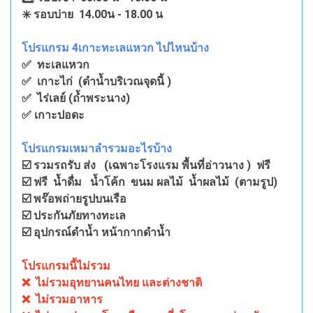
✳️ รอบบ่าย 14.00น - 18.00 น
โปรแกรม 4เกาะทะเลแหวก ไปไหนบ้าง
✅ ทะเลแหวก
✅ เกาะไก่ (ดำน้ำบริเวณจุดนี้ )
✅ ไร่เลย์ (ถ้ำพระนาง)
✅ เกาะปอดะ
โปรแกรมเหมาลำรวมอะไรบ้าง
☑️ รวมรถรับ ส่ง (เฉพาะโรงแรม พื้นที่อ่าวนาง ) ฟรี
☑️ ฟรี น้ำดื่ม น้ำโค้ก ขนม ผลไม้ น้ำผลไม้ (ตามรูป)
☑️ พร๊อพถ่ายรูปบนเรือ
☑️ ประกันภัยทางทะเล
☑️ อุปกรณ์ดำน้ำ หน้ากากดำน้ำ
โปรแกรมนี้ไม่รวม
❌ ไม่รวมอุทยานคนไทย และต่างชาติ
❌ ไม่รวมอาหาร