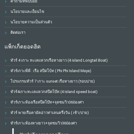
คำถามที่พบบ่อย
นโยบายและเงื่อนไข
นโยบายความเป็นส่วนตัว
ติดต่อเรา
แพ็กเก็ตยอดฮิต
ทัวร์ 4 เกาะ ทะเลแหวกเรือหางยาว (4 island Longtail Boat)
ทัวร์เกาะพีพี : เรือ สปีดโบ้ท ( Phi Phi Island Maya)
โปรแกรมทัวร์ 7 เกาะ sunset เรือหางยาว (รอบบ่าย)
ทัวร์4เกาะทะเลแหวกสปีดโบ๊ท (4 Island speed boat)
ทัวร์เกาะห้องเรือสปีดโบ๊ท+จุดชมวิว360องศา
ทัวร์ พายเรือคายัคอ่าวท่าเลนครึ่งวัน ( เช้า/บ่าย)
ทัวร์เกาะห้องหางยาว+จุดชมวิว360องศา