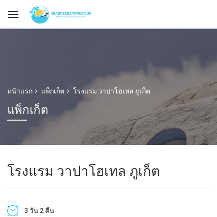
หน้าแรก
แพ็กเก็ต
โรงแรม วาปาโฮเทล ภูเก็ต
แพ็กเก็ต
โรงแรม วาปาโฮเทล ภูเก็ต
3 วัน 2 คืน