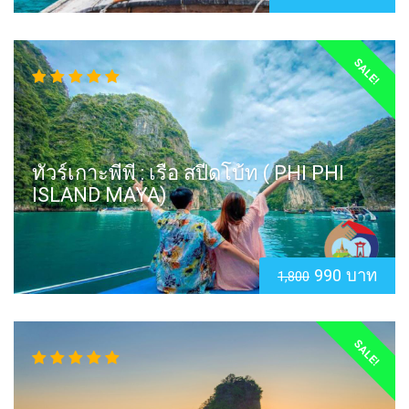
SALE!
ทัวร์เกาะพีพี : เรือ สปีดโบ้ท ( PHI PHI
ISLAND MAYA)
990 บาท
1,800
SALE!