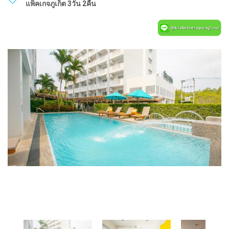
แพ็คเกจภูเก็ต 3วัน 2คืน