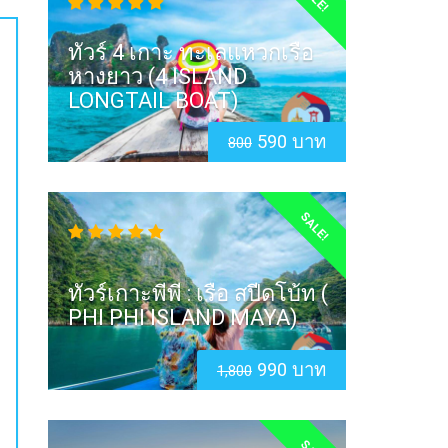
ทัวร์ 4 เกาะ ทะเลแหวกเรือ
หางยาว (4 ISLAND
LONGTAIL BOAT)
590 บาท
800
SALE!
ทัวร์เกาะพีพี : เรือ สปีดโบ้ท (
PHI PHI ISLAND MAYA)
990 บาท
1,800