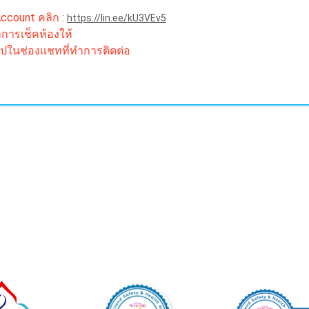
 Account คลิก
:
https://lin.ee/kU3VEv5
ำการเช็คห้องให้
ิปในช่องแชทที่ทำการติดต่อ