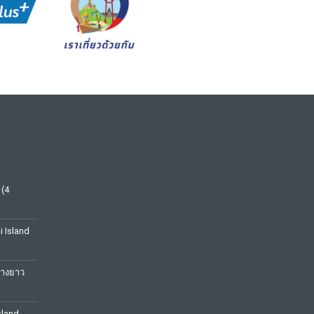
 (4
hi Island
หางยาว
sland