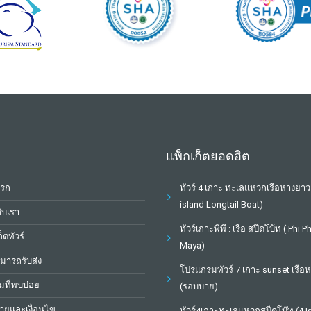
แพ็กเก็ตยอดฮิต
แรก
ทัวร์ 4 เกาะ ทะเลแหวกเรือหางยาว
island Longtail Boat)
กับเรา
ทัวร์เกาะพีพี : เรือ สปีดโบ้ท ( Phi P
็ตทัวร์
Maya)
หมารถรับส่ง
โปรแกรมทัวร์ 7 เกาะ sunset เรือ
ที่พบบ่อย
(รอบบ่าย)
ยและเงื่อนไข
ทัวร์4เกาะทะเลแหวกสปีดโบ๊ท (4 I