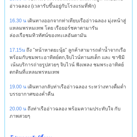
อ่าวฉลอง (เวลารับขึ้นอยู่กับโรงแรมที่พัก)
16.30 น
เดินทางออกจากท่าเทียบเรืออ่าวฉลอง มุ่งหน้าสู่
เเหลมพรหมเทพ โดย เรือยอร์ชคาตามารัน
ล่องเรือชมทิวทัศน์ของทะเลอันดามัน
17.15น
ถึง "หน้าหาดยะนุ้ย" ลูกค้าสามารถดำน้ำจากเรือ
พร้อมกับชมพระอาทิตย์ตก,จิบไวน์ทานสเต็ก และ ซาซิมิ
เน้นบริการถ่ายรูปสวยๆ จิบไวน์ ฟังเพลง ชมพระอาทิตย์
ตกดินที่เเหลมพรหมเทพ
19.00 น
เดินทางกลับท่าเรืออ่าวฉลอง ระหว่างทางดื่มด่ำ
บรรยากาศของค่ำคืน
20.00 น
ถึงท่าเรืออ่าวฉลอง พร้อมความประทับใจ กับ
ภาพสวยๆ