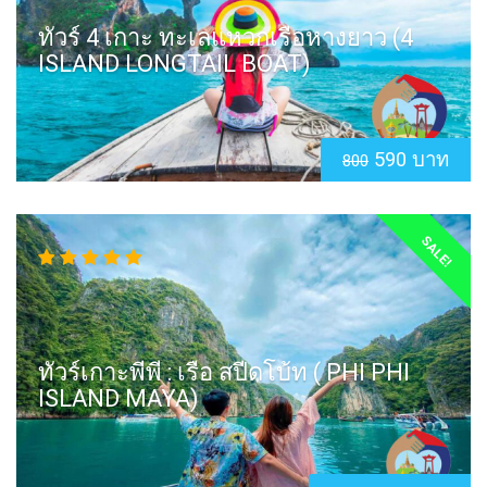
ทัวร์ 4 เกาะ ทะเลแหวกเรือหางยาว (4
ISLAND LONGTAIL BOAT)
590 บาท
800
SALE!
ทัวร์เกาะพีพี : เรือ สปีดโบ้ท ( PHI PHI
ISLAND MAYA)